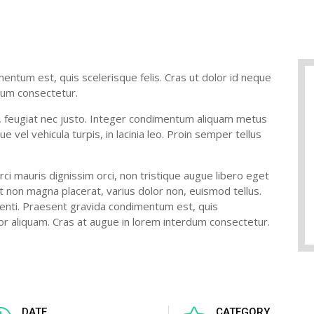
ntum est, quis scelerisque felis. Cras ut dolor id neque
dum consectetur.
c, feugiat nec justo. Integer condimentum aliquam metus
 vel vehicula turpis, in lacinia leo. Proin semper tellus
rci mauris dignissim orci, non tristique augue libero eget
t non magna placerat, varius dolor non, euismod tellus.
enti. Praesent gravida condimentum est, quis
por aliquam. Cras at augue in lorem interdum consectetur.
DATE
CATEGORY