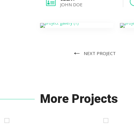

JOHN DOE
←
NEXT PROJECT
More Projects