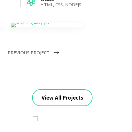

HTML, CSS, NODEJS
→
PREVIOUS PROJECT
View All Projects